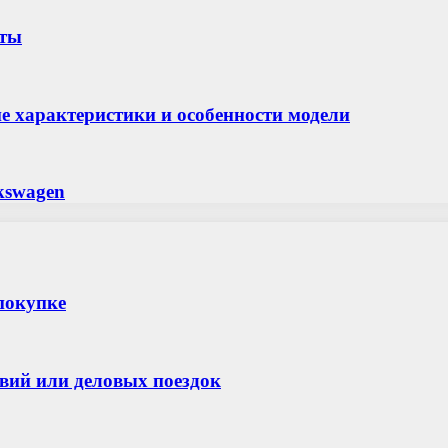
иты
ие характеристики и особенности модели
kswagen
покупке
твий или деловых поездок