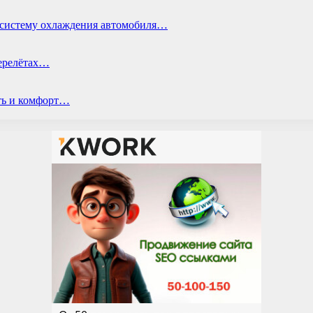
ь систему охлаждения автомобиля…
перелётах…
ть и комфорт…