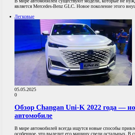
В мире автомобилей существуют модели, которые не нуж
является Mercedes-Benz GLC. Новое поколение этого в
Легковые
05.05.2025
0
Обзор Changan Uni-K 2022 года — н
автомобиле
В мире автомобилей всегда ищутся новые способы привл
особенное, что выделит его машину среди остальных. В