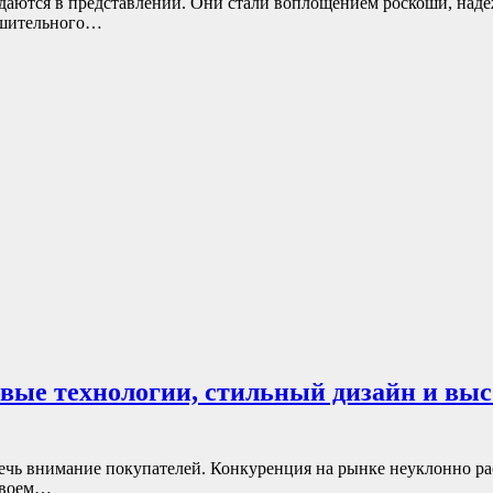
даются в представлении. Они стали воплощением роскоши, наде
нушительного…
овые технологии, стильный дизайн и выс
ечь внимание покупателей. Конкуренция на рынке неуклонно ра
 своем…