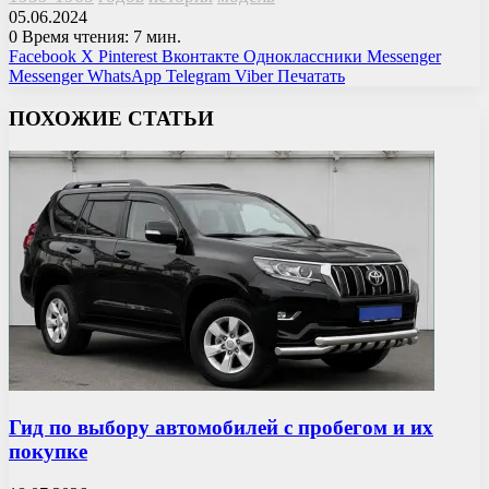
05.06.2024
0
Время чтения: 7 мин.
Facebook
X
Pinterest
Вконтакте
Одноклассники
Messenger
Messenger
WhatsApp
Telegram
Viber
Печатать
ПОХОЖИЕ СТАТЬИ
Гид по выбору автомобилей с пробегом и их
покупке