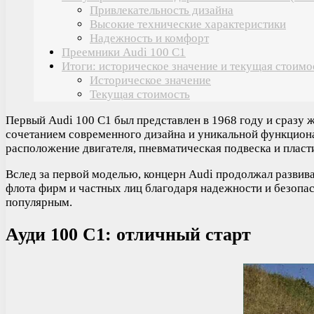
Привлекательность дизайна
Высокие технические характеристики
Надежность и комфорт
Преемники Audi 100 С1
Итоги: историческое значение и текущая стоимо
Историческое значение
Текущая стоимость
Первый Audi 100 C1 был представлен в 1968 году и сразу 
сочетанием современного дизайна и уникальной функциона
расположение двигателя, пневматическая подвеска и пласт
Вслед за первой моделью, концерн Audi продолжал развив
флота фирм и частных лиц благодаря надежности и безопас
популярным.
Ауди 100 С1: отличный старт