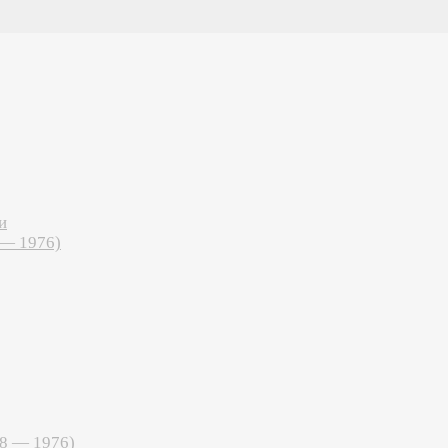
и
 — 1976)
68 — 1976)