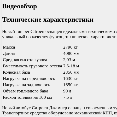
Видеообзор
Технические характеристики
Новый Jumper Citroen оснащен идеальными техническими х
уникальный по качеству фургон, технические характерист
Масса
2790 кг
Длина
4080 мм
Средняя высота кузова
2,03 м
Вместимость грузового отсека
7,5-18 м
Колесная база
2850 мм
Нагрузка на переднюю ось
1630 кг
Нагрузка на заднюю ось
1650 кг
Объем топливного бака
90 л
Расход топлива на 100 км
7,5 л
Новый автобус Ситроен Джампер оснащен современным тур
Транспортное средство оборудовано механической КПП, кот