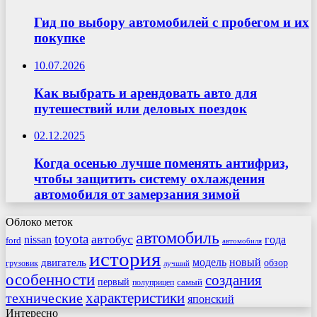
Гид по выбору автомобилей с пробегом и их
покупке
10.07.2026
Как выбрать и арендовать авто для
путешествий или деловых поездок
02.12.2025
Когда осенью лучше поменять антифриз,
чтобы защитить систему охлаждения
автомобиля от замерзания зимой
Облоко меток
автомобиль
toyota
автобус
nissan
года
ford
автомобиля
история
модель
новый
двигатель
обзор
грузовик
лучший
особенности
создания
первый
самый
полуприцеп
характеристики
технические
японский
Интересно