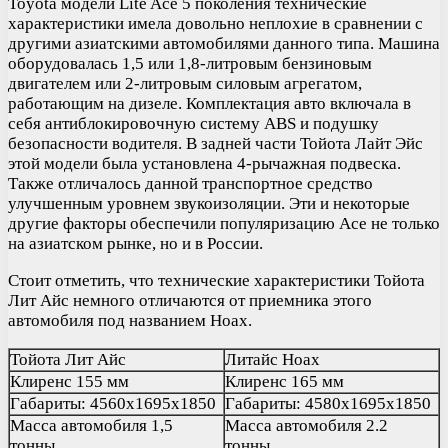
Toyota модели Lite Ace 5 поколения технические
характеристики имела довольно неплохие в сравнении с
другими азиатскими автомобилями данного типа. Машина
оборудовалась 1,5 или 1,8-литровым бензиновым
двигателем или 2-литровым силовым агрегатом,
работающим на дизеле. Комплектация авто включала в
себя антиблокировочную систему ABS и подушку
безопасности водителя. В задней части Тойота Лайт Эйс
этой модели была установлена 4-рычажная подвеска.
Также отличалось данной транспортное средство
улучшенным уровнем звукоизоляции. Эти и некоторые
другие факторы обеспечили популяризацию Асе не только
на азиатском рынке, но и в России.
Стоит отметить, что технические характеристики Тойота
Лит Айс немного отличаются от приемника этого
автомобиля под названием Ноах.
Тойота Лит Айс
Литайс Ноах
Клиренс 155 мм
Клиренс 165 мм
Габариты: 4560х1695х1850
Габариты: 4580х1695х1850
Масса автомобиля 1,5
Масса автомобиля 2.2
тонны.
тонны.