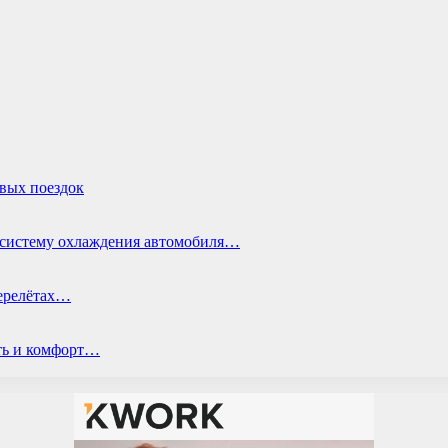
овых поездок
ь систему охлаждения автомобиля…
перелётах…
ть и комфорт…