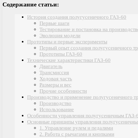
Содержание статьи:
История создания полугусеничного ГАЗ-60
Первые шаги
Тестирование и постановка на производств
Эволюция модели
Прототипы и первые эксперименты
Первый опыт создания полугусеничного т
Прототипы ГАЗ-60
Технические характеристики ГАЗ-60
Двигатель
Трансмиссия
Ходовая часть
Размеры и вес
Прочие особенности
Производство и применение полугусеничного т
Производство
Использование
Особенности управления полугусеничным ГАЗ-
Основные принципы управления полугусеничны
1. Управление рулем и педалями
2. Работа с рычагами и кнопками