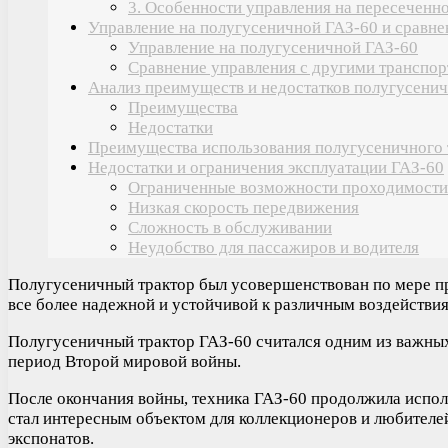
3. Особенности управления на пересеченн
Управление на полугусеничной ГАЗ-60 и сравне
Управление на полугусеничной ГАЗ-60
Сравнение управления с другими транспо
Анализ преимуществ и недостатков полугусени
Преимущества
Недостатки
Преимущества использования полугусеничного 
Недостатки и ограничения эксплуатации ГАЗ-60
Ограниченные возможности проходимости
Низкая скорость передвижения
Сложность в обслуживании
Неудобство для пассажиров и водителя
Полугусеничный трактор был усовершенствован по мере п
все более надежной и устойчивой к различным воздействи
Полугусеничный трактор ГАЗ-60 считался одним из важных
период Второй мировой войны.
После окончания войны, техника ГАЗ-60 продолжила исполь
стал интересным объектом для коллекционеров и любителе
экспонатов.