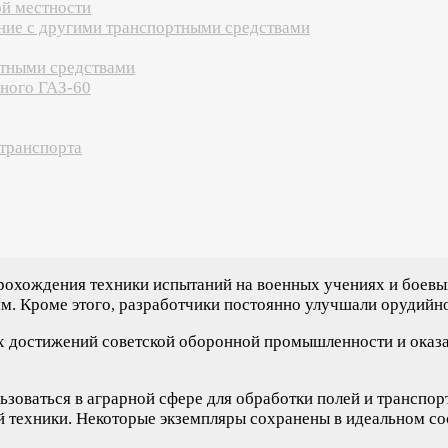
ой местности
ние с другими транспортными средствами
ртными средствами
чного ГАЗ-60
транспорта
рохождения техники испытаний на военных учениях и боевы
ям. Кроме этого, разработчики постоянно улучшали орудийн
 достижений советской оборонной промышленности и оказал 
зоваться в аграрной сфере для обработки полей и транспор
й техники. Некоторые экземпляры сохранены в идеальном со