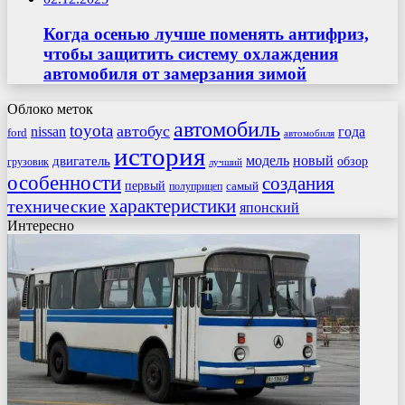
Когда осенью лучше поменять антифриз,
чтобы защитить систему охлаждения
автомобиля от замерзания зимой
Облоко меток
автомобиль
toyota
автобус
nissan
года
ford
автомобиля
история
модель
новый
двигатель
обзор
грузовик
лучший
особенности
создания
первый
самый
полуприцеп
характеристики
технические
японский
Интересно