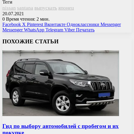
Теги
nissan
santana
выпускать
японец
20.07.2021
0
Время чтения: 2 мин.
Facebook
X
Pinterest
Вконтакте
Одноклассники
Messenger
Messenger
WhatsApp
Telegram
Viber
Печатать
ПОХОЖИЕ СТАТЬИ
Гид по выбору автомобилей с пробегом и их
покупке