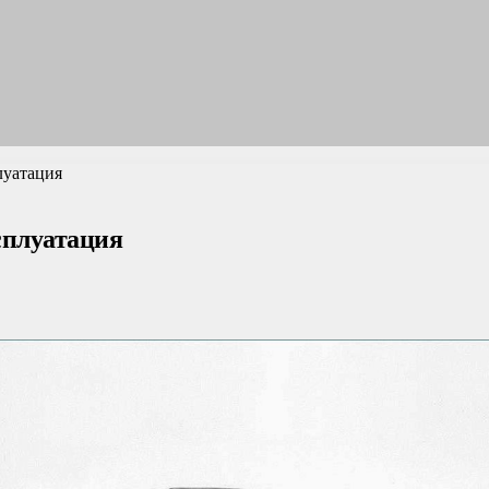
луатация
ксплуатация