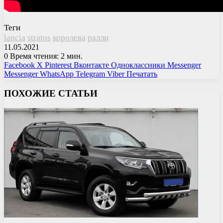
Теги
lancia
stratos
королева
ралли
11.05.2021
0
Время чтения: 2 мин.
Facebook
X
Pinterest
Вконтакте
Одноклассники
Messenger
Messenger
WhatsApp
Telegram
Viber
Печатать
ПОХОЖИЕ СТАТЬИ