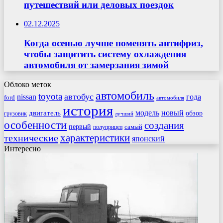
путешествий или деловых поездок
02.12.2025
Когда осенью лучше поменять антифриз,
чтобы защитить систему охлаждения
автомобиля от замерзания зимой
Облоко меток
автомобиль
toyota
автобус
nissan
года
ford
автомобиля
история
модель
новый
двигатель
обзор
грузовик
лучший
особенности
создания
первый
самый
полуприцеп
характеристики
технические
японский
Интересно