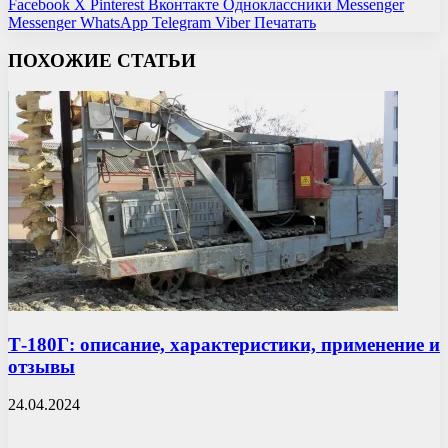
Facebook
X
Pinterest
Вконтакте
Одноклассники
Messenger
Messenger
WhatsApp
Telegram
Viber
Печатать
ПОХОЖИЕ СТАТЬИ
Т-180Г: описание, характеристики, применение и
отзывы
24.04.2024