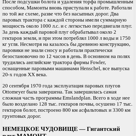
После подсушки болота и удаления торфа промышленным
способом, Мамонты вновь приступали к работе. Работали
по той же схеме, разве что без насыпных дорог. Два
паровых трактора с каждой стороны имели суммарную
мощность около 1000 л.с. и с легкостью передвигали плуг.
За день каждый паровой плуг обрабатывал около 2
гектаров земли, и при этом потреблял 1000 л воды и 1750
кг угля. Несмотря на казалось бы древнюю конструкцию,
паровики не знали сносу и работали практически
безостановочно по 12 часов в день. В основном на полях
трудились английские трактора фирмы Fowler,
оснащенные паровыми машинами Henschel, все выпуска
20-х годов XX века.
20 сентября 1970 года эксплуатация паровых плугов
Ottomeyer была завершена. Так завершилась самая
сложная часть программы Emslandplan. Всего в ходе нее
было возделано 128 тыс. гектаров почвы, осушено 17 тыс.
гектаров болот, построено 800 км асфальтовых и 3300 км
грунтовых дорог.
НЕМЕЦКОЕ ЧУДОВИЩЕ — Гигантский
плуг МАМОНТ