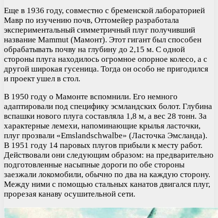
Еще в 1936 году, совместно с бременской лабораторией
Мавр по изучению почв, Оттомейер разработала
экспериментальный симметричный плуг получивший
название Mammut (Мамонт). Этот гигант был способен
обрабатывать почву на глубину до 2,15 м. С одной
стороны плуга находилось огромное опорное колесо, а с
другой широкая гусеница. Тогда он особо не пригодился
и проект ушел в стол.
В 1950 году о Мамонте вспомнили. Его немного
адаптировали под специфику эсмландских болот. Глубина
вспашки нового плуга составляла 1,8 м, а вес 28 тонн. За
характерные лемехи, напоминающие крылья ласточки,
плуг прозвали «Emslandschwalbe» (Ласточка Эмсланда).
В 1951 году 14 паровых плугов прибыли к месту работ.
Действовали они следующим образом: на предварительно
подготовленные насыпные дороги по обе стороны
заезжали локомобили, обычно по два на каждую сторону.
Между ними с помощью стальных канатов двигался плуг,
прорезая канаву осушительной сети.