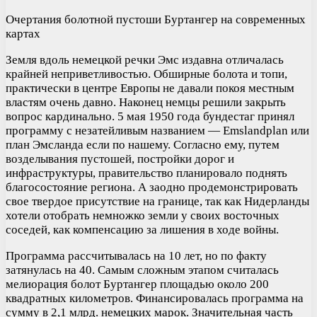
Очертания болотной пустоши Буртангер на современных
картах
Земля вдоль немецкой речки Эмс издавна отличалась
крайней неприветливостью. Обширные болота и топи,
практически в центре Европы не давали покоя местным
властям очень давно. Наконец немцы решили закрыть
вопрос кардинально. 5 мая 1950 года бундестаг принял
программу с незатейливым названием — Emslandplan или
план Эмсланда если по нашему. Согласно ему, путем
возделывания пустошей, постройки дорог и
инфраструктуры, правительство планировало поднять
благосостояние региона. А заодно продемонстрировать
свое твердое присутствие на границе, так как Нидерланды
хотели отобрать немножко земли у своих восточных
соседей, как компенсацию за лишения в ходе войны.
Программа рассчитывалась на 10 лет, но по факту
затянулась на 40. Самым сложным этапом считалась
мелиорация болот Буртангер площадью около 200
квадратных километров. Финансировалась программа на
сумму в 2,1 млрд. немецких марок. Значительная часть