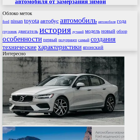
автомобиля от замерзания зимой
Облоко меток
автомобиль
toyota
автобус
nissan
года
ford
автомобиля
история
модель
новый
двигатель
обзор
грузовик
лучший
особенности
создания
первый
самый
полуприцеп
характеристики
технические
японский
Интересно