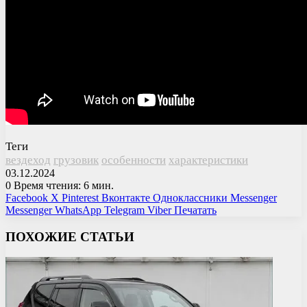
Теги
вездеход
грузовик
особенности
характеристики
03.12.2024
0
Время чтения: 6 мин.
Facebook
X
Pinterest
Вконтакте
Одноклассники
Messenger
Messenger
WhatsApp
Telegram
Viber
Печатать
ПОХОЖИЕ СТАТЬИ