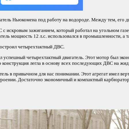
ель Ньюкомена под работу на водороде. Между тем, его дв
с искровым зажиганием, который работал на угольном газе.
тель мощность 12 л.с. использовался в промышленности, а т
построил четырехтактный ДВС.
вал успешный четырехтактный двигатель. Этот мотор был эк
о конструкция легла в основу всех последующих ДВС на жид
ель в привычном для нас понимании. Этот агрегат имел вер
троении. Достаточно экономичный и компактный карбюрато