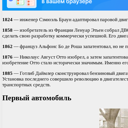
1824
— инженер Сэмюэль Браун адаптировал паровой двигат
1858
— изобретатель из Франции Ленуар Этьен собрал ДВС 
сделать свою разработку коммерчески успешной. Его двига
1862
— француз Альфонс Бо де Роша запатентовал, но не 
1876
— Николаус Август Отто изобрел, а затем запатенто
изобретение Отто стало исторически значимым. Именно ег
1885
— Готлиб Даймлер сконструировал бензиновый двигат
Установка последнего совершило революцию в двигателес
транспортных средств.
Первый автомобиль