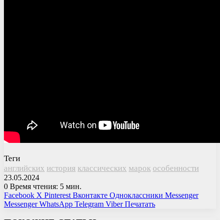
Теги
английских
история
классических
марок
особенности
23.05.2024
0
Время чтения: 5 мин.
Facebook
X
Pinterest
Вконтакте
Одноклассники
Messenger
Messenger
WhatsApp
Telegram
Viber
Печатать