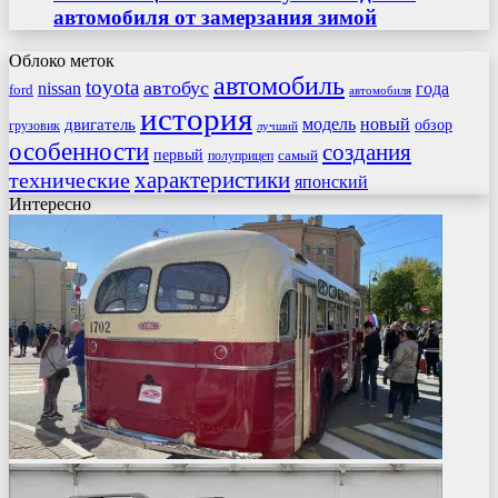
автомобиля от замерзания зимой
Облоко меток
автомобиль
toyota
автобус
nissan
года
ford
автомобиля
история
модель
новый
двигатель
обзор
грузовик
лучший
особенности
создания
первый
самый
полуприцеп
характеристики
технические
японский
Интересно