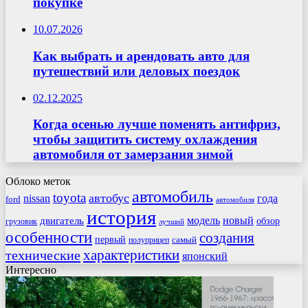
покупке
10.07.2026
Как выбрать и арендовать авто для
путешествий или деловых поездок
02.12.2025
Когда осенью лучше поменять антифриз,
чтобы защитить систему охлаждения
автомобиля от замерзания зимой
Облоко меток
автомобиль
toyota
автобус
nissan
года
ford
автомобиля
история
модель
новый
двигатель
обзор
грузовик
лучший
особенности
создания
первый
самый
полуприцеп
характеристики
технические
японский
Интересно