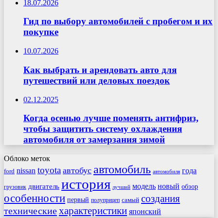
18.07.2026
Гид по выбору автомобилей с пробегом и их
покупке
10.07.2026
Как выбрать и арендовать авто для
путешествий или деловых поездок
02.12.2025
Когда осенью лучше поменять антифриз,
чтобы защитить систему охлаждения
автомобиля от замерзания зимой
Облоко меток
автомобиль
toyota
автобус
nissan
года
ford
автомобиля
история
модель
новый
двигатель
обзор
грузовик
лучший
особенности
создания
первый
самый
полуприцеп
характеристики
технические
японский