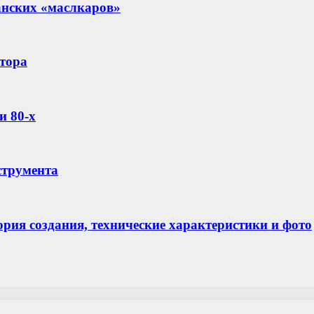
анских «маслкаров»
тора
и 80-х
струмента
тория создания, технические характеристики и фото