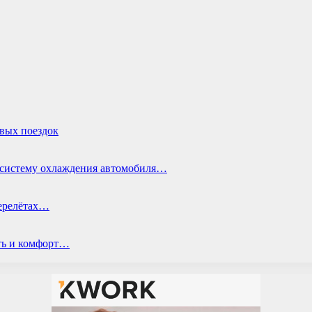
овых поездок
ь систему охлаждения автомобиля…
перелётах…
ть и комфорт…