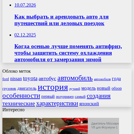
10.07.2026
Как выбрать и арендовать авто для
путешествий или деловых поездок
02.12.2025
Когда осенью лучше поменять антифриз,
чтобы защитить систему охлаждения
автомобиля от замерзания зимой
Облоко меток
автомобиль
toyota
автобус
nissan
года
ford
автомобиля
история
модель
новый
двигатель
обзор
грузовик
лучший
особенности
создания
первый
самый
полуприцеп
характеристики
технические
японский
Интересно