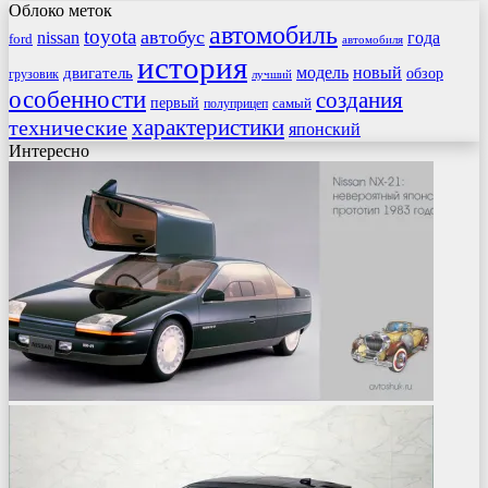
Облоко меток
автомобиль
toyota
автобус
nissan
года
ford
автомобиля
история
модель
новый
двигатель
обзор
грузовик
лучший
особенности
создания
первый
самый
полуприцеп
характеристики
технические
японский
Интересно