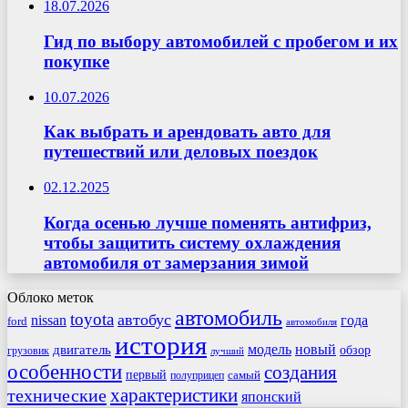
18.07.2026
Гид по выбору автомобилей с пробегом и их
покупке
10.07.2026
Как выбрать и арендовать авто для
путешествий или деловых поездок
02.12.2025
Когда осенью лучше поменять антифриз,
чтобы защитить систему охлаждения
автомобиля от замерзания зимой
Облоко меток
автомобиль
toyota
автобус
nissan
года
ford
автомобиля
история
модель
новый
двигатель
обзор
грузовик
лучший
особенности
создания
первый
самый
полуприцеп
характеристики
технические
японский