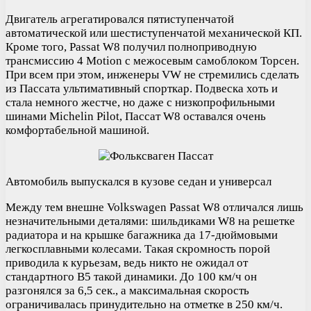
Двигатель агрегатировался пятиступенчатой
автоматической или шестиступенчатой механической КП.
Кроме того, Passat W8 получил полноприводную
трансмиссию 4 Motion с межосевым самоблоком Торсен.
При всем при этом, инженеры VW не стремились сделать
из Пассата ультимативный спорткар. Подвеска хоть и
стала немного жестче, но даже с низкопрофильными
шинами Michelin Pilot, Пассат W8 оставался очень
комфортабельной машиной.
Автомобиль выпускался в кузове седан и универсал
Между тем внешне Volkswagen Passat W8 отличался лишь
незначительными деталями: шильдиками W8 на решетке
радиатора и на крышке багажника да 17-дюймовыми
легкосплавными колесами. Такая скромность порой
приводила к курьезам, ведь никто не ожидал от
стандартного B5 такой динамики. До 100 км/ч он
разгонялся за 6,5 сек., а максимальная скорость
ограничивалась принудительно на отметке в 250 км/ч.