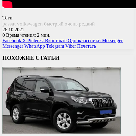
Теги
passat
volkswagen
быстрый
очень
редкий
26.10.2021
0
Время чтения: 2 мин.
Facebook
X
Pinterest
Вконтакте
Одноклассники
Messenger
Messenger
WhatsApp
Telegram
Viber
Печатать
ПОХОЖИЕ СТАТЬИ