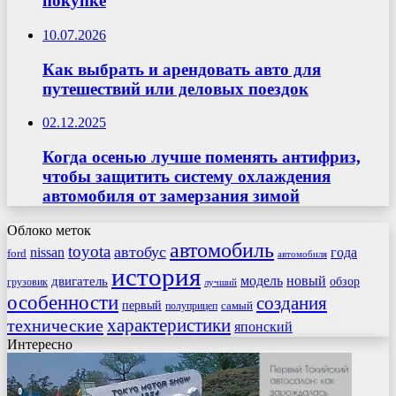
покупке
10.07.2026
Как выбрать и арендовать авто для
путешествий или деловых поездок
02.12.2025
Когда осенью лучше поменять антифриз,
чтобы защитить систему охлаждения
автомобиля от замерзания зимой
Облоко меток
автомобиль
toyota
автобус
nissan
года
ford
автомобиля
история
модель
новый
двигатель
обзор
грузовик
лучший
особенности
создания
первый
самый
полуприцеп
характеристики
технические
японский
Интересно