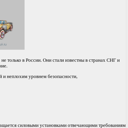
 только в России. Они стали известны в странах СНГ и
ние.
 и неплохим уровнем безопасности,
снащается силовыми установками отвечающими требованиям