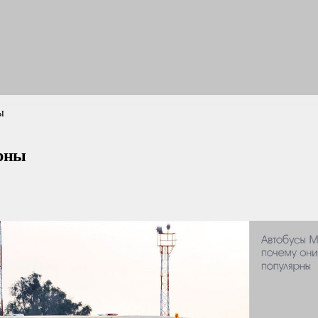
ы
рны