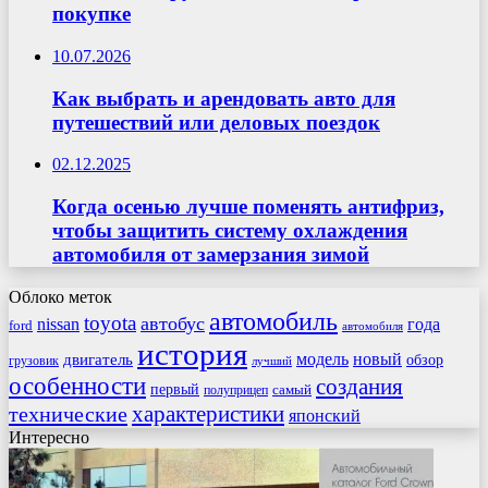
покупке
10.07.2026
Как выбрать и арендовать авто для
путешествий или деловых поездок
02.12.2025
Когда осенью лучше поменять антифриз,
чтобы защитить систему охлаждения
автомобиля от замерзания зимой
Облоко меток
автомобиль
toyota
автобус
nissan
года
ford
автомобиля
история
модель
новый
двигатель
обзор
грузовик
лучший
особенности
создания
первый
самый
полуприцеп
характеристики
технические
японский
Интересно