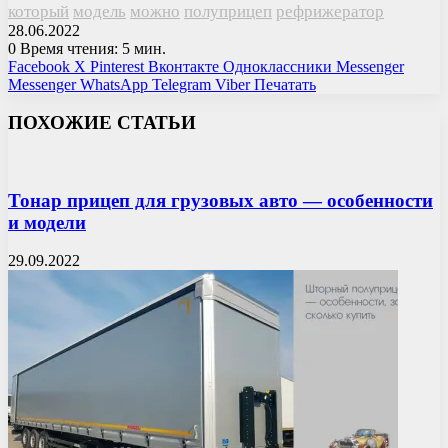
который
модель
можно
полуприцеп
рефрижератор
28.06.2022
0
Время чтения: 5 мин.
Facebook
X
Pinterest
Вконтакте
Одноклассники
Messenger
Messenger
WhatsApp
Telegram
Viber
Печатать
ПОХОЖИЕ СТАТЬИ
Тонар прицеп для грузовых авто — особенности
и модели
29.09.2022