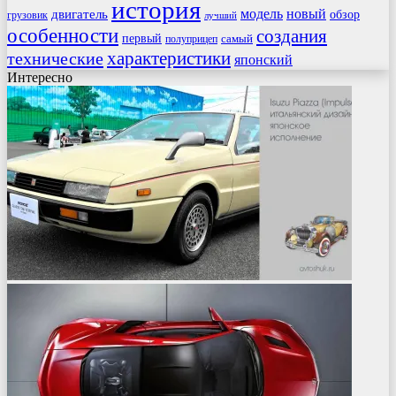
история
модель
новый
двигатель
обзор
грузовик
лучший
особенности
создания
первый
самый
полуприцеп
характеристики
технические
японский
Интересно