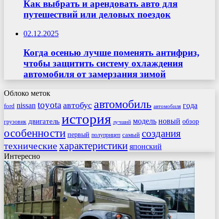
Как выбрать и арендовать авто для
путешествий или деловых поездок
02.12.2025
Когда осенью лучше поменять антифриз,
чтобы защитить систему охлаждения
автомобиля от замерзания зимой
Облоко меток
автомобиль
toyota
автобус
nissan
года
ford
автомобиля
история
модель
новый
двигатель
обзор
грузовик
лучший
особенности
создания
первый
самый
полуприцеп
характеристики
технические
японский
Интересно