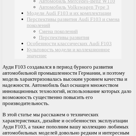
Автомобиль Mercedes-Benz W110
Автомобиль Volkswagen Type 3
Модели Audi F103 и их комплектации
Перспективы развития Audi F103 и смена
поколений
Смена поколений
Перспективы развития
Особенности классических Audi F103
Культовость модели и коллекционное
значение
Ауди F103 создавался в период бурного развития
автомобильной промышленности Германии, и поэтому
модель характеризовалась высоким уровнем качества и
надежности. Автомобиль был оснащен множеством
инновационных технологий, использование которых дало
возможность существенно повысить его
производительность.
В этой статье мы расскажем о технических
характеристиках, дизайне и особенностях эксплуатации
Ауди F103, а также пополним вашу коллекцию любимых
автомобильных моделей довольно редким и интересным