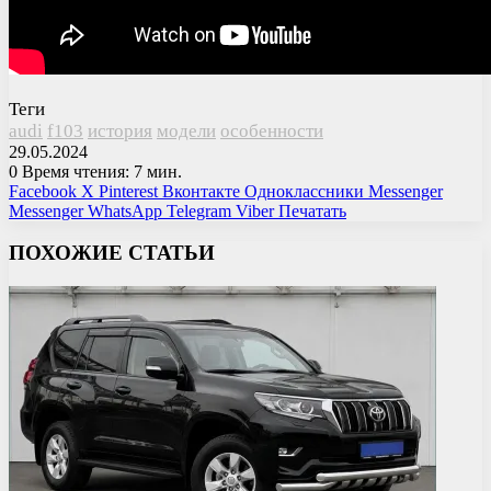
Теги
audi
f103
история
модели
особенности
29.05.2024
0
Время чтения: 7 мин.
Facebook
X
Pinterest
Вконтакте
Одноклассники
Messenger
Messenger
WhatsApp
Telegram
Viber
Печатать
ПОХОЖИЕ СТАТЬИ