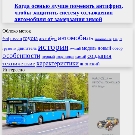
Когда осенью лучше поменять антифриз,
чтобы защитить систему охлаждения
автомобиля от замерзания зимой
Облоко меток
автомобиль
toyota
автобус
nissan
года
ford
автомобиля
история
модель
новый
двигатель
обзор
грузовик
лучший
особенности
создания
первый
самый
полуприцеп
характеристики
технические
японский
Интересно