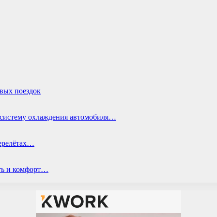
овых поездок
ь систему охлаждения автомобиля…
перелётах…
ть и комфорт…