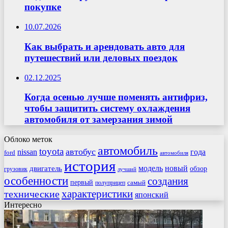
покупке
10.07.2026
Как выбрать и арендовать авто для
путешествий или деловых поездок
02.12.2025
Когда осенью лучше поменять антифриз,
чтобы защитить систему охлаждения
автомобиля от замерзания зимой
Облоко меток
автомобиль
toyota
автобус
nissan
года
ford
автомобиля
история
модель
новый
двигатель
обзор
грузовик
лучший
особенности
создания
первый
самый
полуприцеп
характеристики
технические
японский
Интересно