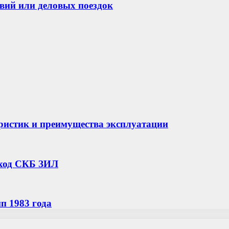
твий или деловых поездок
еристик и преимущества эксплуатации
еход СКБ ЗИЛ
п 1983 года