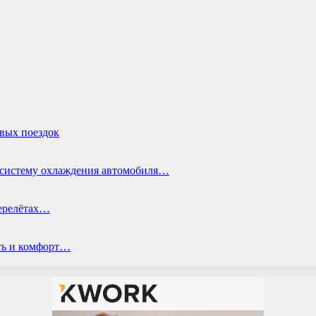
овых поездок
ь систему охлаждения автомобиля…
перелётах…
ть и комфорт…