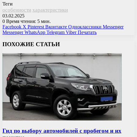
Теги
особенности
характеристики
03.02.2025
0
Время чтения: 5 мин.
Facebook
X
Pinterest
Вконтакте
Одноклассники
Messenger
Messenger
WhatsApp
Telegram
Viber
Печатать
ПОХОЖИЕ СТАТЬИ
Гид по выбору автомобилей с пробегом и их