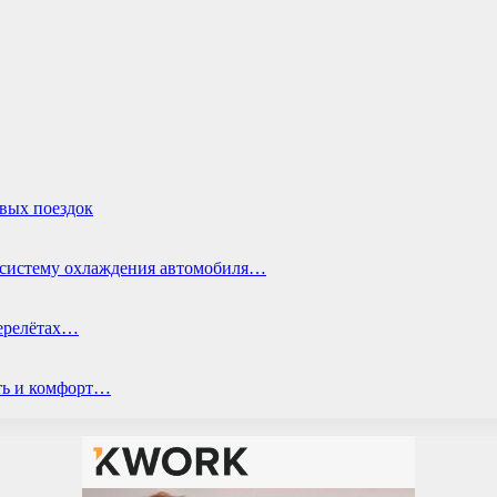
овых поездок
ь систему охлаждения автомобиля…
перелётах…
ть и комфорт…