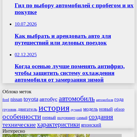
Гид по выбору автомобилей с пробегом и их
покупке
10.07.2026
Как выбрать и арендовать авто для
путешествий или деловых поездок
02.12.2025
Когда осенью лучше поменять антифриз,
чтобы защитить систему охлаждения
автомобиля от замерзания зимой
Облоко меток
автомобиль
toyota
автобус
nissan
года
ford
автомобиля
история
модель
новый
двигатель
обзор
грузовик
лучший
особенности
создания
первый
самый
полуприцеп
характеристики
технические
японский
Интересно