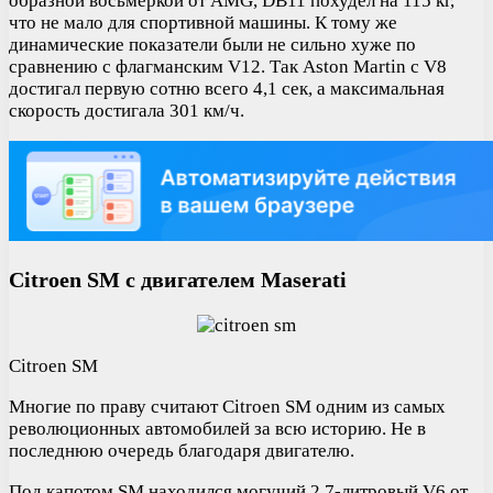
образной восьмеркой от AMG, DB11 похудел на 115 кг,
что не мало для спортивной машины. К тому же
динамические показатели были не сильно хуже по
сравнению с флагманским V12. Так Aston Martin с V8
достигал первую сотню всего 4,1 сек, а максимальная
скорость достигала 301 км/ч.
Citroen SM с двигателем Maserati
Citroen SM
Многие по праву считают Citroen SM одним из самых
революционных автомобилей за всю историю. Не в
последнюю очередь благодаря двигателю.
Под капотом SM находился могучий 2,7-литровый V6 от