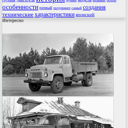
двигатель
обзор
грузовик
лучший
особенности
создания
первый
самый
полуприцеп
характеристики
технические
японский
Интересно