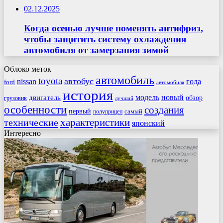
02.12.2025
Когда осенью лучше поменять антифриз,
чтобы защитить систему охлаждения
автомобиля от замерзания зимой
Облоко меток
автомобиль
toyota
автобус
nissan
года
ford
автомобиля
история
модель
новый
двигатель
обзор
грузовик
лучший
особенности
создания
первый
самый
полуприцеп
характеристики
технические
японский
Интересно