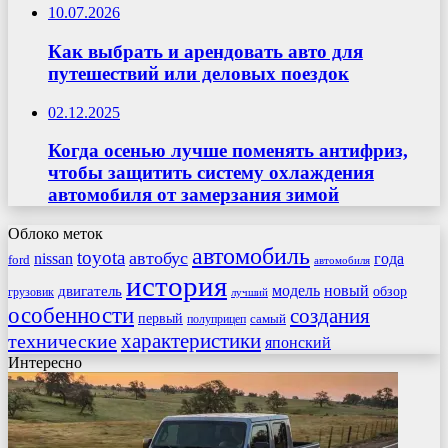
10.07.2026
Как выбрать и арендовать авто для
путешествий или деловых поездок
02.12.2025
Когда осенью лучше поменять антифриз,
чтобы защитить систему охлаждения
автомобиля от замерзания зимой
Облоко меток
автомобиль
toyota
автобус
nissan
года
ford
автомобиля
история
модель
новый
двигатель
обзор
грузовик
лучший
особенности
создания
первый
самый
полуприцеп
характеристики
технические
японский
Интересно