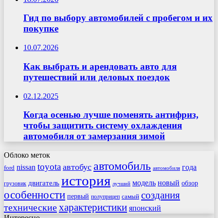
Гид по выбору автомобилей с пробегом и их
покупке
10.07.2026
Как выбрать и арендовать авто для
путешествий или деловых поездок
02.12.2025
Когда осенью лучше поменять антифриз,
чтобы защитить систему охлаждения
автомобиля от замерзания зимой
Облоко меток
автомобиль
toyota
автобус
nissan
года
ford
автомобиля
история
модель
новый
двигатель
обзор
грузовик
лучший
особенности
создания
первый
самый
полуприцеп
характеристики
технические
японский
Интересно