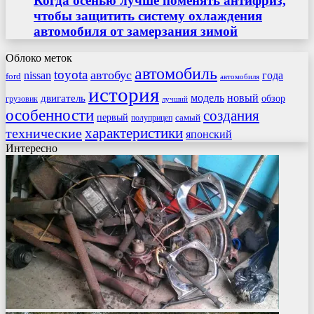
Когда осенью лучше поменять антифриз,
чтобы защитить систему охлаждения
автомобиля от замерзания зимой
Облоко меток
автомобиль
toyota
автобус
nissan
года
ford
автомобиля
история
модель
новый
двигатель
обзор
грузовик
лучший
особенности
создания
первый
самый
полуприцеп
характеристики
технические
японский
Интересно