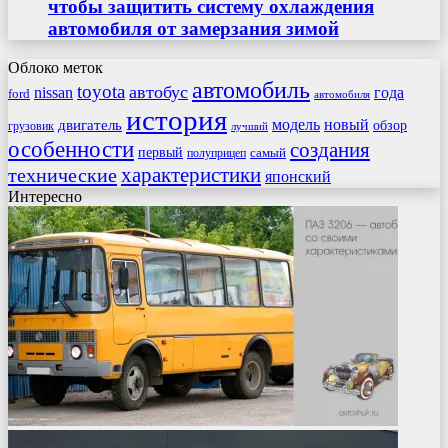
чтобы защитить систему охлаждения
автомобиля от замерзания зимой
Облоко меток
автомобиль
toyota
автобус
nissan
года
ford
автомобиля
история
модель
новый
двигатель
обзор
грузовик
лучший
особенности
создания
первый
самый
полуприцеп
характеристики
технические
японский
Интересно