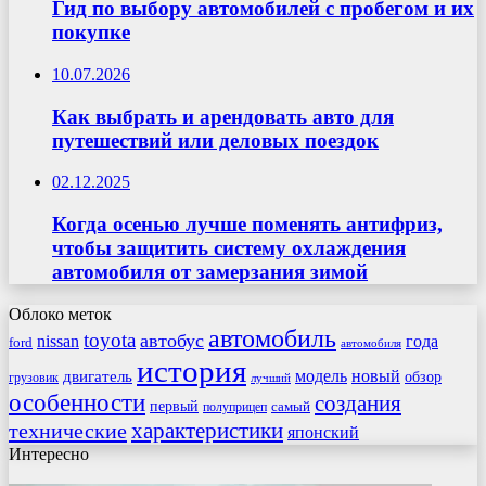
Гид по выбору автомобилей с пробегом и их
покупке
10.07.2026
Как выбрать и арендовать авто для
путешествий или деловых поездок
02.12.2025
Когда осенью лучше поменять антифриз,
чтобы защитить систему охлаждения
автомобиля от замерзания зимой
Облоко меток
автомобиль
toyota
автобус
nissan
года
ford
автомобиля
история
модель
новый
двигатель
обзор
грузовик
лучший
особенности
создания
первый
самый
полуприцеп
характеристики
технические
японский
Интересно