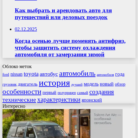
Как выбрать и арендовать авто для
путешествий или деловых поездок
02.12.2025
Когда осенью лучше поменять антифриз,
чтобы защитить систему охлаждения
автомобиля от замерзания зимой
Облоко меток
автомобиль
toyota
автобус
nissan
года
ford
автомобиля
история
модель
новый
двигатель
обзор
грузовик
лучший
особенности
создания
первый
самый
полуприцеп
характеристики
технические
японский
Интересно