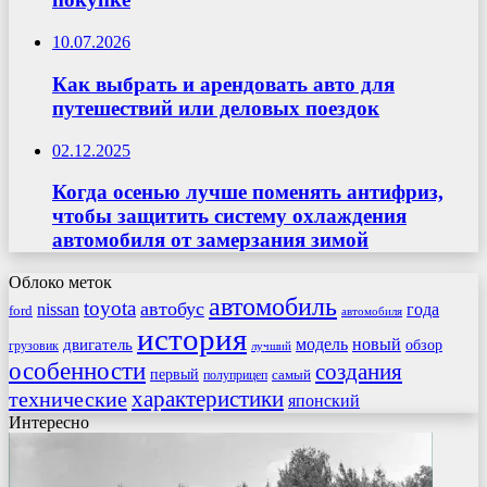
10.07.2026
Как выбрать и арендовать авто для
путешествий или деловых поездок
02.12.2025
Когда осенью лучше поменять антифриз,
чтобы защитить систему охлаждения
автомобиля от замерзания зимой
Облоко меток
автомобиль
toyota
автобус
nissan
года
ford
автомобиля
история
модель
новый
двигатель
обзор
грузовик
лучший
особенности
создания
первый
самый
полуприцеп
характеристики
технические
японский
Интересно