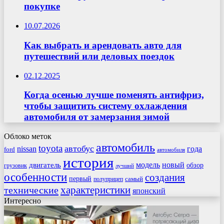
покупке
10.07.2026
Как выбрать и арендовать авто для
путешествий или деловых поездок
02.12.2025
Когда осенью лучше поменять антифриз,
чтобы защитить систему охлаждения
автомобиля от замерзания зимой
Облоко меток
автомобиль
toyota
автобус
nissan
года
ford
автомобиля
история
модель
новый
двигатель
обзор
грузовик
лучший
особенности
создания
первый
самый
полуприцеп
характеристики
технические
японский
Интересно