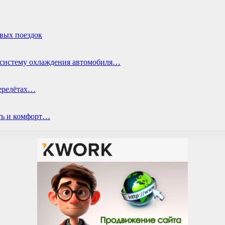
овых поездок
ь систему охлаждения автомобиля…
перелётах…
ть и комфорт…