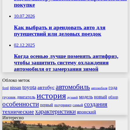
покупке
10.07.2026
Как выбрать и арендовать авто для
путешествий или деловых поездок
02.12.2025
Когда осенью лучше поменять антифриз,
чтобы защитить систему охлаждения
автомобиля от замерзания зимой
Облоко меток
автомобиль
toyota
автобус
nissan
года
ford
автомобиля
история
модель
новый
двигатель
обзор
грузовик
лучший
особенности
создания
первый
самый
полуприцеп
характеристики
технические
японский
Интересно