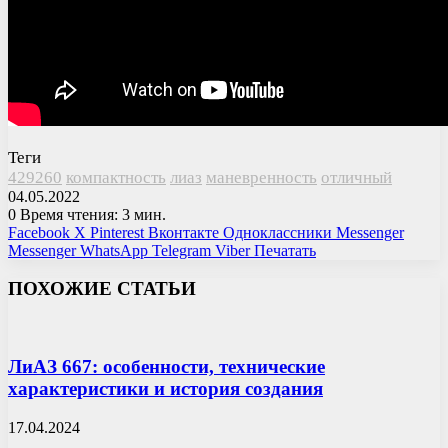
Теги
429260
компактность
лиаз
маневренность
отличный
04.05.2022
0
Время чтения: 3 мин.
Facebook
X
Pinterest
Вконтакте
Одноклассники
Messenger
Messenger
WhatsApp
Telegram
Viber
Печатать
ПОХОЖИЕ СТАТЬИ
ЛиАЗ 667: особенности, технические
характеристики и история создания
17.04.2024