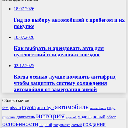
18.07.2026
Гид по выбору автомобилей с пробегом и их
покупке
10.07.2026
Как выбрать и арендовать авто для
путешествий или деловых поездок
02.12.2025
Когда осенью лучше поменять антифриз,
чтобы защитить систему охлаждения
автомобиля от замерзания зимой
Облоко меток
автомобиль
toyota
автобус
nissan
года
ford
автомобиля
история
модель
новый
двигатель
обзор
грузовик
лучший
особенности
создания
первый
самый
полуприцеп