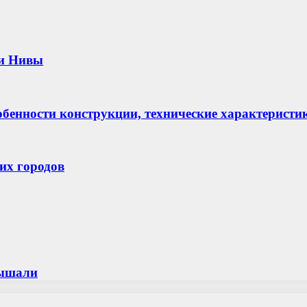
 и Нивы
бенности конструкции, технические характеристи
их городов
лышали