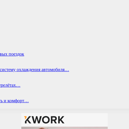
овых поездок
ь систему охлаждения автомобиля…
перелётах…
ть и комфорт…