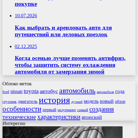
покупке
10.07.2026
Как выбрать и арендовать авто для
путешествий или деловых поездок
02.12.2025
Когда осенью лучше поменять антифриз,
чтобы защитить систему охлаждения
автомобиля от замерзания зимой
Облоко меток
автомобиль
toyota
автобус
nissan
года
ford
автомобиля
история
модель
новый
двигатель
обзор
грузовик
лучший
особенности
создания
первый
самый
полуприцеп
характеристики
технические
японский
Интересно