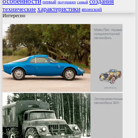
особенности
создания
первый
самый
полуприцеп
характеристики
технические
японский
Интересно